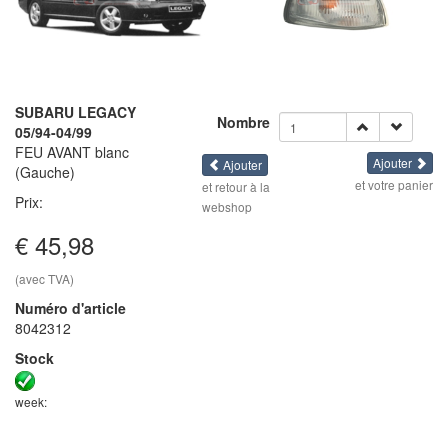
SUBARU LEGACY
Nombre
05/94-04/99
FEU AVANT blanc
Ajouter
Ajouter
(Gauche)
et votre panier
et retour à la
Prix:
webshop
€ 45,98
(avec TVA)
Numéro d'article
8042312
Stock
week: