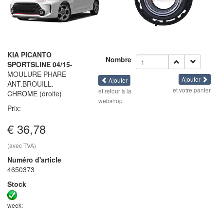
KIA PICANTO
Nombre
SPORTSLINE 04/15-
MOULURE PHARE
Ajouter
Ajouter
ANT.BROUILL.
et votre panier
et retour à la
CHROME (droite)
webshop
Prix:
€ 36,78
(avec TVA)
Numéro d'article
4650373
Stock
week: