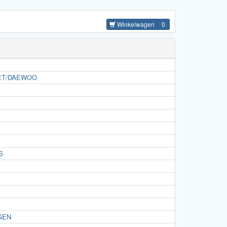
Winkelwagen
0
ET/DAEWOO
S
GEN